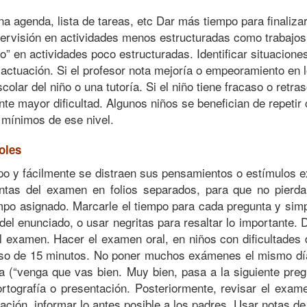
a agenda, lista de tareas, etc Dar más tiempo para finaliza
rvisión en actividades menos estructuradas como trabajos e
n actividades poco estructuradas. Identificar situaciones 
 actuación. Si el profesor nota mejoría o empeoramiento en 
olar del niño o una tutoría. Si el niño tiene fracaso o retra
te mayor dificultad. Algunos niños se benefician de repetir 
 mínimos de ese nivel.
oles
po y fácilmente se distraen sus pensamientos o estímulos 
guntas del examen en folios separados, para que no pierd
o asignado. Marcarle el tiempo para cada pregunta y simpli
del enunciado, o usar negritas para resaltar lo importante. 
l examen. Hacer el examen oral, en niños con dificultades d
o de 15 minutos. No poner muchos exámenes el mismo día
a (“venga que vas bien. Muy bien, pasa a la siguiente pr
ortografía o presentación. Posteriormente, revisar el exame
uación, informar lo antes posible a los padres. Usar notas de