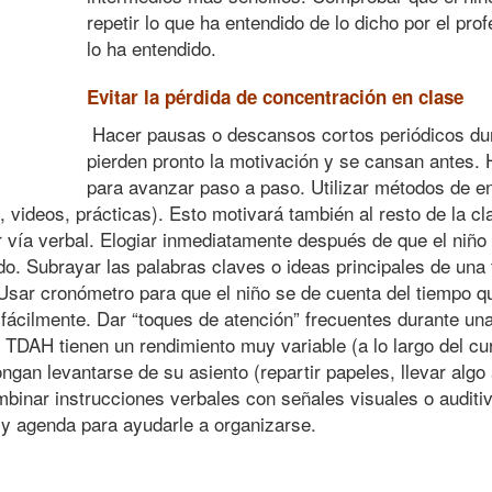
repetir lo que ha entendido de lo dicho por el pro
lo ha entendido.
Evitar la pérdida de concentración en clase
Hacer pausas o descansos cortos periódicos dur
pierden pronto la motivación y se cansan antes.
para avanzar paso a paso. Utilizar métodos de 
, videos, prácticas). Esto motivará también al resto de la cl
 vía verbal. Elogiar inmediatamente después de que el niño 
do. Subrayar las palabras claves o ideas principales de una 
Usar cronómetro para que el niño se de cuenta del tiempo qu
ácilmente. Dar “toques de atención” frecuentes durante una 
DAH tienen un rendimiento muy variable (a lo largo del curso
gan levantarse de su asiento (repartir papeles, llevar algo a
Combinar instrucciones verbales con señales visuales o audit
 y agenda para ayudarle a organizarse.