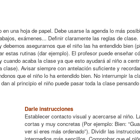
a o en una hoja de papel. Debe usarse la agenda lo más posib
bajos, exámenes... Definir claramente las reglas de clase. 
y debemos asegurarnos que el niño las ha entendido bien (pi
r estas rutinas (dar ejemplo). El profesor puede enseñar có
y cuando acaba la clase ya que esto ayudará al niño a cent
a clase). Avisar siempre con antelación suficiente y recordar
ndonos que el niño lo ha entendido bien. No interrumpir la 
se dan al principio el niño puede pasar toda la clase pensand
Darle instrucciones
Establecer contacto visual y acercarse al niño. L
cortas y muy concretas (Por ejemplo: Bien: “Guar
ver si eres más ordenado”). Dividir las instrucc
intermedios más sencillos. Comprobar que el niño