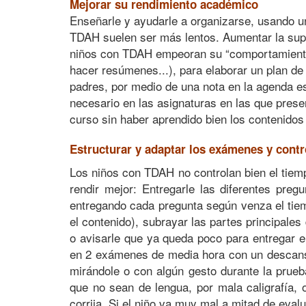
Mejorar su rendimiento académico
Enseñarle y ayudarle a organizarse, usando un
TDAH suelen ser más lentos. Aumentar la supe
niños con TDAH empeoran su “comportamiento” e
hacer resúmenes...), para elaborar un plan de
padres, por medio de una nota en la agenda esc
necesario en las asignaturas en las que presen
curso sin haber aprendido bien los contenidos
Estructurar y adaptar los exámenes y contr
Los niños con TDAH no controlan bien el tiem
rendir mejor: Entregarle las diferentes pre
entregando cada pregunta según venza el tiemp
el contenido), subrayar las partes principales 
o avisarle que ya queda poco para entregar e
en 2 exámenes de media hora con un descans
mirándole o con algún gesto durante la prueb
que no sean de lengua, por mala caligrafía, 
corrija. Si el niño va muy mal a mitad de eval