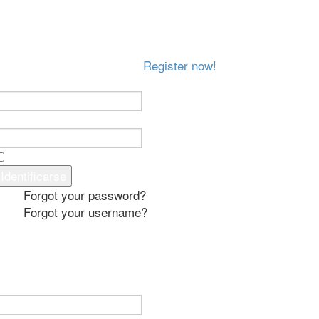
Identificarse
Registrar
Login to your account
Don't have an account yet?
Register now!
Username *
Password *
Remember Me
Forgot your password?
Forgot your username?
Create an account
Fields marked with an asterisk (*) are required.
Name *