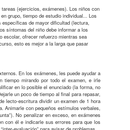
r tareas (ejercicios, exámenes). Los niños con
n grupo, tiempo de estudio individual... Los
específicas de mayor dificultad (lectura,
los síntomas del niño debe informar a los
so escolar, ofrecer refuerzo mientras sea
curso, esto es mejor a la larga que pasar
externos. En los exámenes, les puede ayudar a
an tiempo mirando por todo el examen, e irle
ficar en lo posible el enunciado (la forma, no
Dejarle un poco de tiempo al final para repasar,
e lecto-escritura dividir un examen de 1 hora
. Animarle con pequeños estímulos verbales,
egunta”). No penalizar en exceso, en exámenes
n con él e indicarle sus errores para que los
 “inter-evaluación” para avisar de problemas.